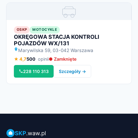
Miniatura
OSKP
MOTOCYKLE
OKRĘGOWA STACJA KONTROLI
POJAZDÓW WX/131
Marywilska 59, 03-042 Warszawa
★ 4,7
500
opinii
● Zamknięte
228 110 313
Szczegóły →
SKP
.waw.pl