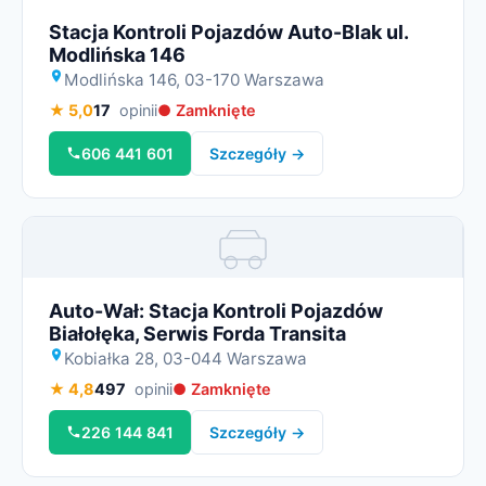
Stacja Kontroli Pojazdów Auto-Blak ul.
Modlińska 146
Modlińska 146, 03-170 Warszawa
★ 5,0
17
opinii
● Zamknięte
606 441 601
Szczegóły →
Miniatura
Auto-Wał: Stacja Kontroli Pojazdów
Białołęka, Serwis Forda Transita
Kobiałka 28, 03-044 Warszawa
★ 4,8
497
opinii
● Zamknięte
226 144 841
Szczegóły →