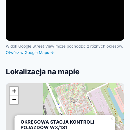
Widok Google Street View może pochodzić z różnych okresów.
Otwórz w Google Maps →
Lokalizacja na mapie
+
−
×
OKRĘGOWA STACJA KONTROLI
POJAZDÓW WX/131