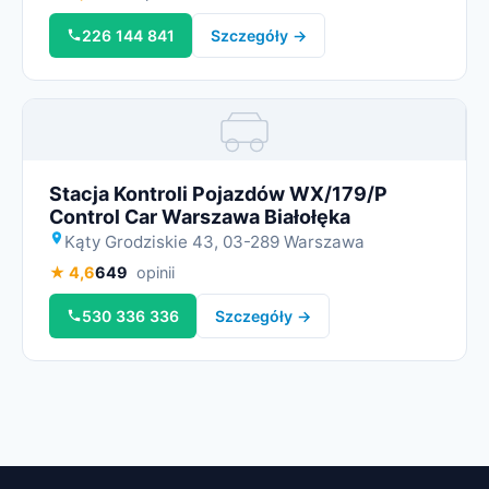
226 144 841
Szczegóły →
Miniatura
Stacja Kontroli Pojazdów WX/179/P
Control Car Warszawa Białołęka
Kąty Grodziskie 43, 03-289 Warszawa
★ 4,6
649
opinii
530 336 336
Szczegóły →