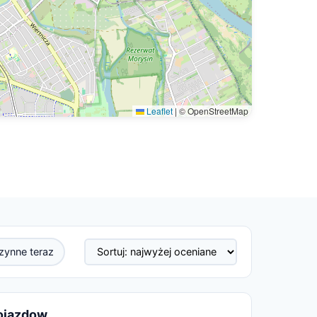
Leaflet
|
© OpenStreetMap
zynne teraz
Pojazdow