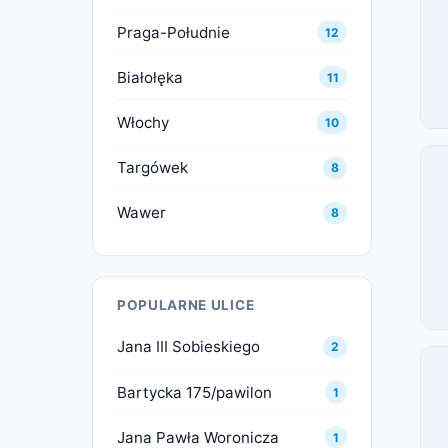
Praga-Południe
12
Białołęka
11
Włochy
10
Targówek
8
Wawer
8
POPULARNE ULICE
Jana III Sobieskiego
2
Bartycka 175/pawilon
1
Jana Pawła Woronicza
1