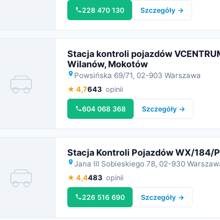
228 470 130
Szczegóły →
Stacja kontroli pojazdów VCENTRU
Wilanów, Mokotów
Powsińska 69/71, 02-903 Warszawa
★ 4,7
643
opinii
Miniatura
604 068 368
Szczegóły →
Stacja Kontroli Pojazdów WX/184/P
Jana III Sobieskiego 78, 02-930 Warszaw
★ 4,4
483
opinii
Miniatura
226 516 690
Szczegóły →