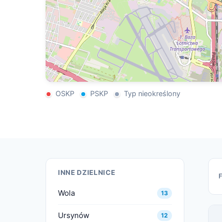
OSKP
PSKP
Typ nieokreślony
INNE DZIELNICE
Wola
13
Ursynów
12