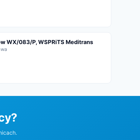
dów WX/083/P, WSPRiTS Meditrans
awa
icy?
nicach.