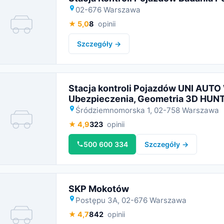
02-676 Warszawa
★ 5,0
8
opinii
Miniatura
Szczegóły →
Stacja kontroli Pojazdów UNI AUT
Ubezpieczenia, Geometria 3D HUNT
Śródziemnomorska 1, 02-758 Warszawa
★ 4,9
323
opinii
Miniatura
500 600 334
Szczegóły →
SKP Mokotów
Postępu 3A, 02-676 Warszawa
★ 4,7
842
opinii
Miniatura