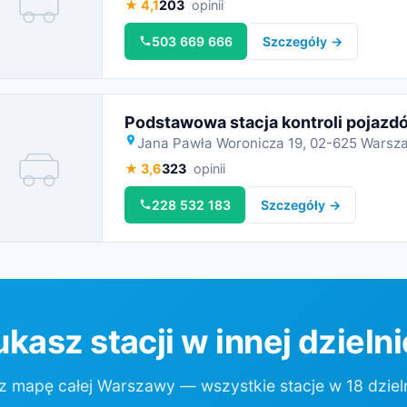
★ 4,1
203
opinii
Miniatura
503 669 666
Szczegóły →
Podstawowa stacja kontroli pojaz
Jana Pawła Woronicza 19, 02-625 Warsz
★ 3,6
323
opinii
Miniatura
228 532 183
Szczegóły →
kasz stacji w innej dzieln
 mapę całej Warszawy — wszystkie stacje w 18 dziel