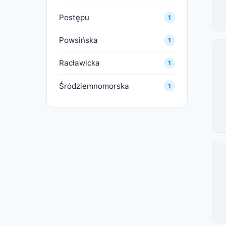
Postępu
1
Powsińska
1
Racławicka
1
Śródziemnomorska
1