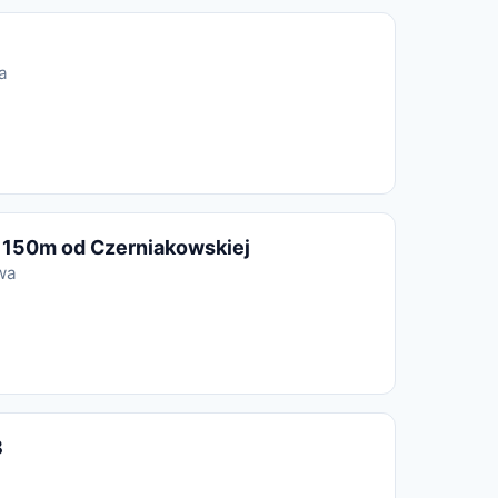
a
- 150m od Czerniakowskiej
wa
8