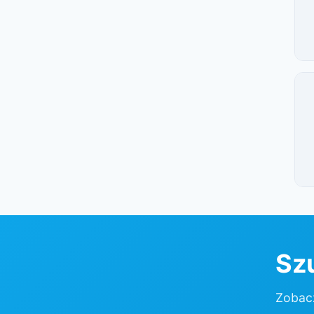
Szu
Zobacz