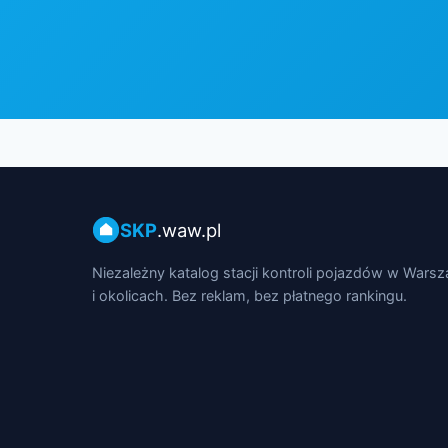
SKP
.waw.pl
Niezależny katalog stacji kontroli pojazdów w Wars
i okolicach. Bez reklam, bez płatnego rankingu.