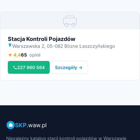
Miniatura
Stacja Kontroli Pojazdów
Warszawska 2, 05-082 Blizne Łaszczyńskiego
★ 4,4
65
opinii
227 960 564
Szczegóły →
SKP
.waw.pl
Niezależny katalog stacji kontroli pojazdów w Warszawie