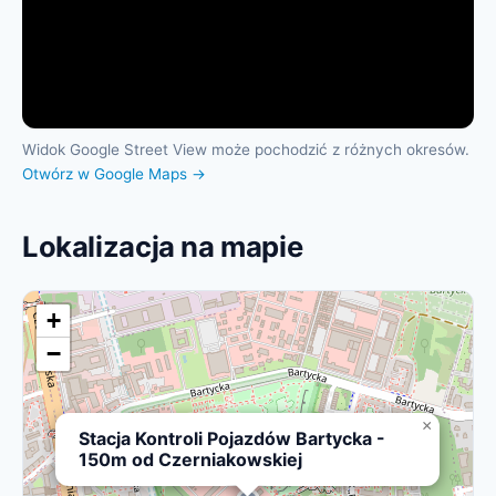
Widok Google Street View może pochodzić z różnych okresów.
Otwórz w Google Maps →
Lokalizacja na mapie
+
−
×
Stacja Kontroli Pojazdów Bartycka -
150m od Czerniakowskiej