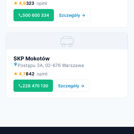
★ 4,9
323
opinii
500 600 334
Szczegóły →
Miniatura
SKP Mokotów
Postępu 3A, 02-676 Warszawa
★ 4,7
842
opinii
228 470 130
Szczegóły →