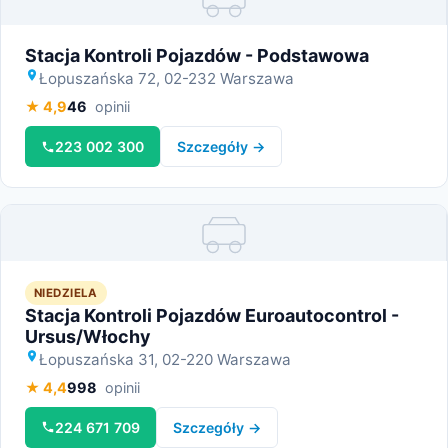
Miniatura
Stacja Kontroli Pojazdów - Podstawowa
Łopuszańska 72, 02-232 Warszawa
★ 4,9
46
opinii
223 002 300
Szczegóły →
Miniatura
NIEDZIELA
Stacja Kontroli Pojazdów Euroautocontrol -
Ursus/Włochy
Łopuszańska 31, 02-220 Warszawa
★ 4,4
998
opinii
224 671 709
Szczegóły →