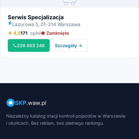
Miniatura
Serwis Specjalizacja
Lazurowa 5, 01-314 Warszawa
★ 4,5
171
opinii
● Zamknięte
226 653 246
Szczegóły →
SKP
.waw.pl
Niezależny katalog stacji kontroli pojazdów w Warszawie
i okolicach. Bez reklam, bez płatnego rankingu.