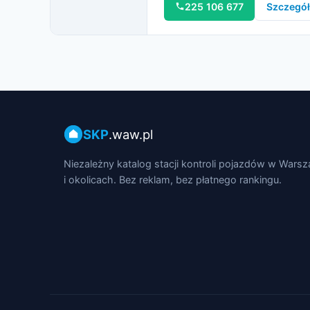
225 106 677
Szczegó
SKP
.waw.pl
Niezależny katalog stacji kontroli pojazdów w Wars
i okolicach. Bez reklam, bez płatnego rankingu.