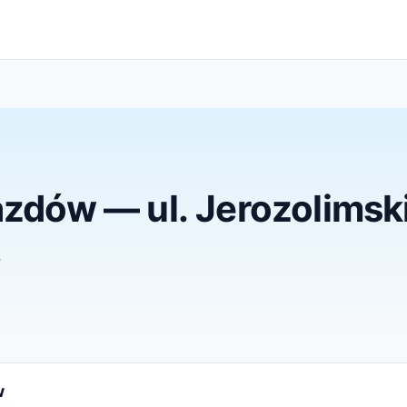
jazdów — ul. Jerozolimsk
.
w