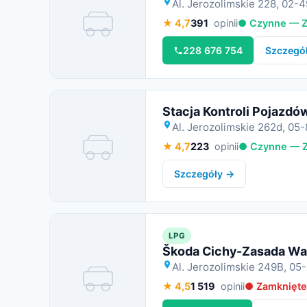
Al. Jerozolimskie 228, 02
★ 4,7
391
opinii
● Czynne — Z
Miniatura
228 676 754
Szczegó
Stacja Kontroli Pojazdó
Al. Jerozolimskie 262d, 05
★ 4,7
223
opinii
● Czynne — Z
Miniatura
Szczegóły →
LPG
Škoda Cichy-Zasada War
Al. Jerozolimskie 249B, 05
Miniatura
★ 4,5
1 519
opinii
● Zamknięte