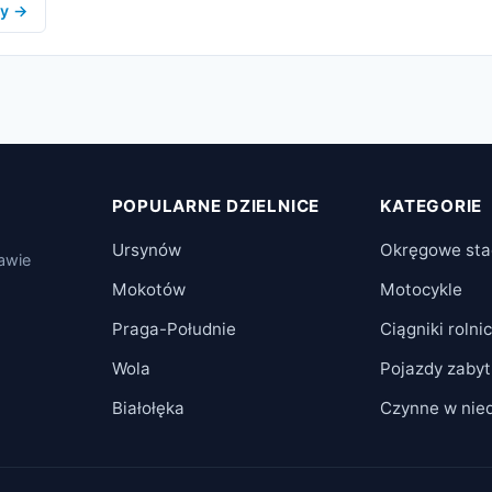
ły →
POPULARNE DZIELNICE
KATEGORIE
Ursynów
Okręgowe sta
zawie
Mokotów
Motocykle
Praga-Południe
Ciągniki rolni
Wola
Pojazdy zaby
Białołęka
Czynne w nied