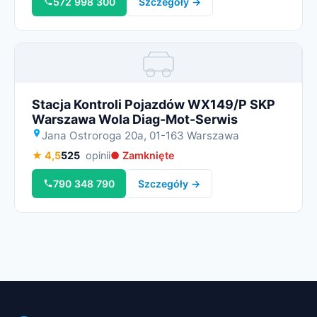
572 998 300
Szczegóły →
Miniatura
Stacja Kontroli Pojazdów WX149/P SKP
Warszawa Wola Diag-Mot-Serwis
Jana Ostroroga 20a, 01-163 Warszawa
★ 4,5
525
opinii
● Zamknięte
790 348 790
Szczegóły →