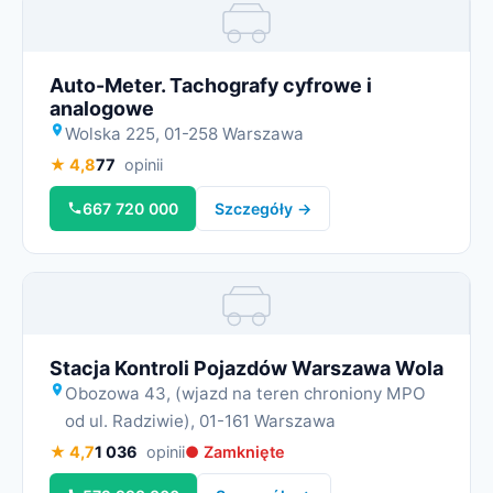
Miniatura
Auto-Meter. Tachografy cyfrowe i
analogowe
Wolska 225, 01-258 Warszawa
★ 4,8
77
opinii
667 720 000
Szczegóły →
Miniatura
Stacja Kontroli Pojazdów Warszawa Wola
Obozowa 43, (wjazd na teren chroniony MPO
od ul. Radziwie), 01-161 Warszawa
★ 4,7
1 036
opinii
● Zamknięte