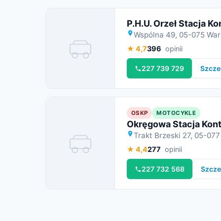
P.H.U. Orzeł Stacja Ko
Wspólna 49, 05-075 Wa
★ 4,7
396
opinii
Miniatura
227 739 729
Szcze
OSKP
MOTOCYKLE
Okręgowa Stacja Kont
Trakt Brzeski 27, 05-07
Miniatura
★ 4,4
277
opinii
227 732 568
Szcze