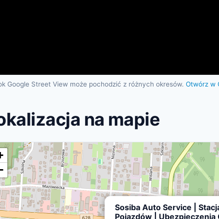
ok Google Street View może pochodzić z różnych okresów.
Otwórz w 
okalizacja na mapie
+
−
Sosiba Auto Service | Stacj
Pojazdów | Ubezpieczenia