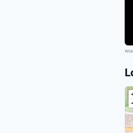
Wid
L