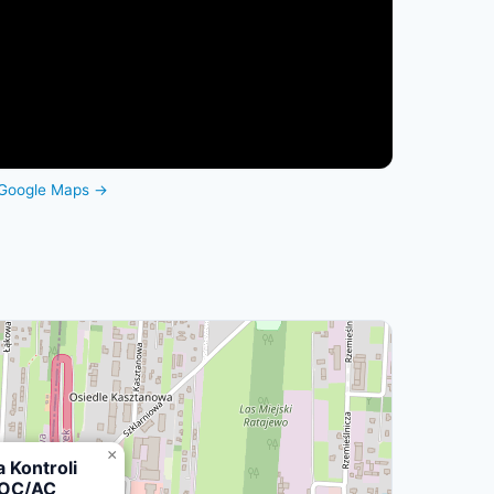
Google Maps →
×
a Kontroli
 OC/AC