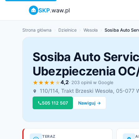
SKP
.waw.pl
Strona główna
Dzielnice
Wesoła
Sosiba Auto Ser
Sosiba Auto Service
Ubezpieczenia OC
4,2
· 203 opinii w Google
110/114, Trakt Brzeski Wesoła, 05-077
505 112 507
Nawiguj →
TERAZ
A