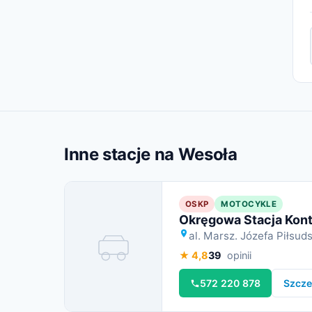
Inne stacje na Wesoła
OSKP
MOTOCYKLE
Okręgowa Stacja Kon
al. Marsz. Józefa Piłsu
Miniatura
★ 4,8
39
opinii
572 220 878
Szcze