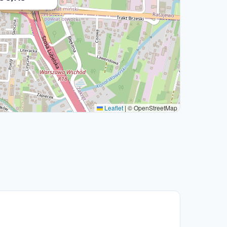
Leaflet
|
© OpenStreetMap