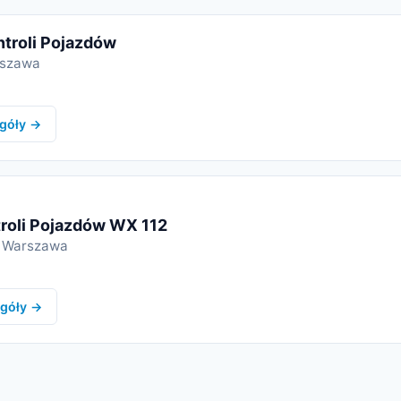
ntroli Pojazdów
rszawa
góły →
roli Pojazdów WX 112
7 Warszawa
góły →