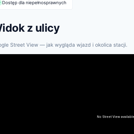
Dostęp dla niepełnosprawnych
✓
idok z ulicy
gle Street View — jak wygląda wjazd i okolica stacji.