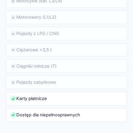
Motocykle (kat. L3/L4)
✗
Motorowery (L1/L2)
✗
Pojazdy z LPG / CNG
✗
Ciężarowe >3,5 t
✗
Ciągniki rolnicze (T)
✗
Pojazdy zabytkowe
✗
Karty płatnicze
✓
Dostęp dla niepełnosprawnych
✓