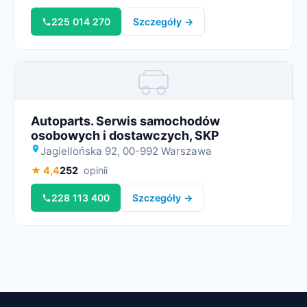
225 014 270
Szczegóły →
Miniatura
Autoparts. Serwis samochodów
osobowych i dostawczych, SKP
Jagiellońska 92, 00-992 Warszawa
★ 4,4
252
opinii
228 113 400
Szczegóły →