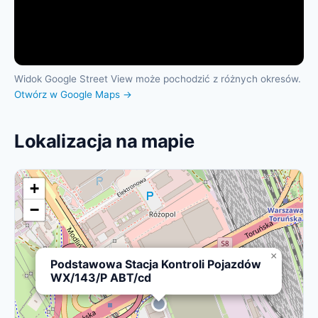
Widok Google Street View może pochodzić z różnych okresów.
Otwórz w Google Maps →
Lokalizacja na mapie
+
−
×
Podstawowa Stacja Kontroli Pojazdów
WX/143/P ABT/cd