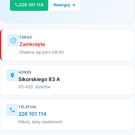
226 101 114
Nawiguj →
TERAZ
Zamknięte
Otwiera się jutro 08:00
ADRES
Sikorskiego 83 A
05-420 Józefów
TELEFON
226 101 114
Kliknij, żeby zadzwonić