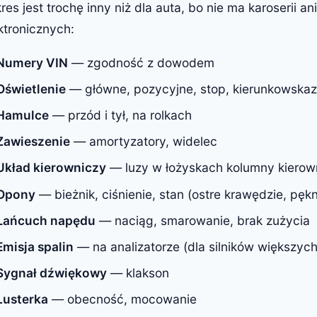
res jest trochę inny niż dla auta, bo nie ma karoserii 
ktronicznych:
Numery VIN
— zgodność z dowodem
Oświetlenie
— główne, pozycyjne, stop, kierunkowska
Hamulce
— przód i tył, na rolkach
Zawieszenie
— amortyzatory, widelec
Układ kierowniczy
— luzy w łożyskach kolumny kierow
Opony
— bieżnik, ciśnienie, stan (ostre krawędzie, pękn
Łańcuch napędu
— naciąg, smarowanie, brak zużycia
Emisja spalin
— na analizatorze (dla silników większych
Sygnał dźwiękowy
— klakson
Lusterka
— obecność, mocowanie