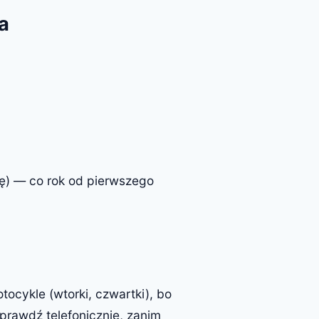
a
ię) — co rok od pierwszego
ocykle (wtorki, czwartki), bo
Sprawdź telefonicznie, zanim