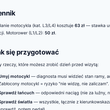
ennik
anie motocykla (kat. L3/L4) kosztuje
63 zł
— stawka us
cji. Motorower (L1/L2):
50 zł
.
ak się przygotować
y rzeczy, które możesz zrobić dzień przed wizytą:
Umyj motocykl
— diagnosta musi widzieć stan ramy, a
Zabłocony motocykl = ryzyko "nie widzę, nie zaliczam".
Sprawdź łańcuch
— odpowiedni naciąg (nie za luźny, 
Sprawdź światła
— wszystkie, łącznie z kierunkowskazam
sprawdź, potem pedał).