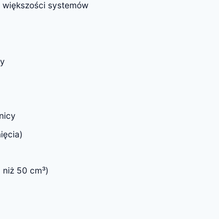
ani większości systemów
zy
nicy
ięcia)
 niż 50 cm³)