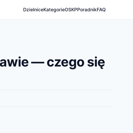
Dzielnice
Kategorie
OSKP
Poradnik
FAQ
awie — czego się