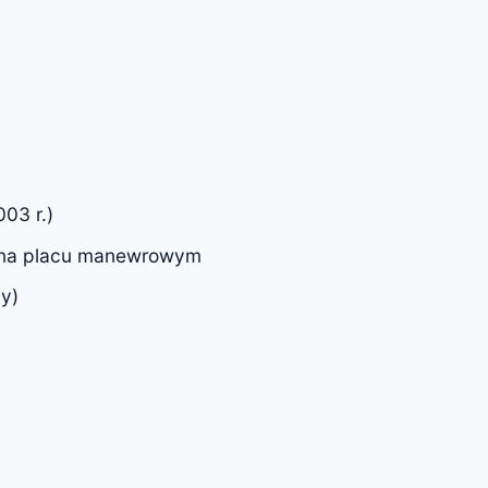
03 r.)
ę na placu manewrowym
ny)