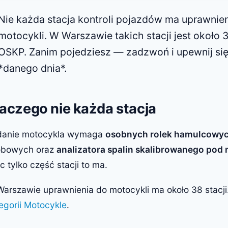
Nie każda stacja kontroli pojazdów ma uprawnie
motocykli. W Warszawie takich stacji jest około 
OSKP. Zanim pojedziesz — zadzwoń i upewnij się,
*danego dnia*.
aczego nie każda stacja
danie motocykla wymaga
osobnych rolek hamulcowy
obowych oraz
analizatora spalin skalibrowanego pod m
c tylko część stacji to ma.
arszawie uprawnienia do motocykli ma około 38 stacji.
egorii Motocykle
.