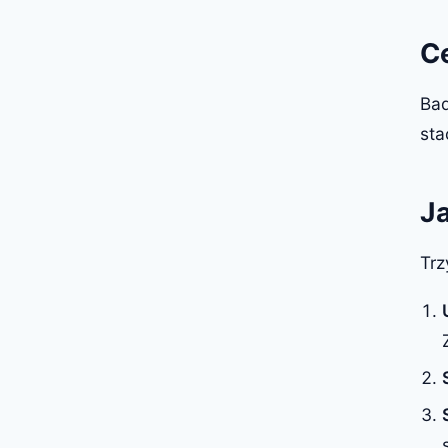
C
Bad
sta
J
Trz