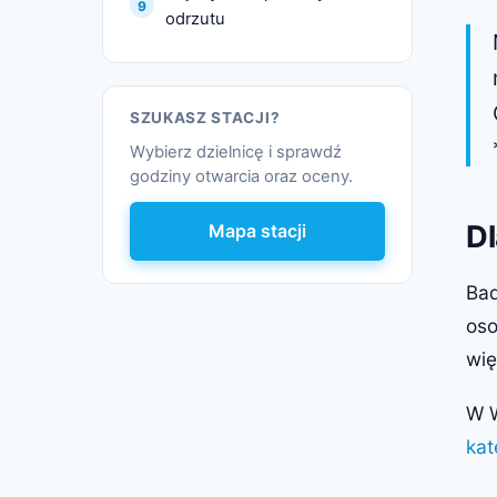
odrzutu
SZUKASZ STACJI?
Wybierz dzielnicę i sprawdź
godziny otwarcia oraz oceny.
Dl
Mapa stacji
Ba
os
wię
W W
kat