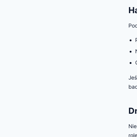
H
Pod
Jeś
bad
Dn
Nie
rol