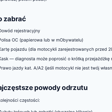
o zabrać
Dowód rejestracyjny
Polisa OC (papierowa lub w mObywatelu)
Kartę pojazdu (dla motocykli zarejestrowanych przed 20
Kask — diagnosta może poprosić o krótką przejażdżk
Prawo jazdy kat. A/A2 (jeśli motocykl nie jest twój włas
ajczęstsze powody odrzutu
olejności częstości:
Zużyty łańcuch lub zębatki (słyszalne klikanie)