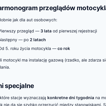
armonogram przeglądów motocykl
obnie jak dla aut osobowych:
Pierwszy przegląd —
3 lata
od pierwszej rejestracji
Następny — po
2 latach
Od 5. roku życia motocykla —
co rok
li motocykl ma instalację gazową (rzadko, ale zdarza s
ania.
i specjalne
które stacje wyznaczają
konkretne dni tygodnia
na mot
ek nie da się szybko przerzucić między stanowiskami. 