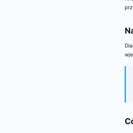
prz
N
Di
wje
C